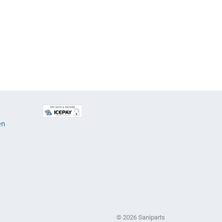
E
en
© 2026 Saniparts