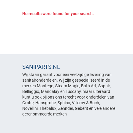
Verlichting
Scharnieren
Glijstang & Handdouchehouder
Outdoorspa
Douchekoppen
Infrarood & sauna
Overige onderdelen
Spiegels
No results were found for your search.
Slangen & koppelingen
Jets
Radiator
Infraroodstralers
Outdoorspa
Overige onderdelen
Slangen & Koppelingen
Bedieningspanelen
Stoomcabine
Covers & afdekhoesen
Spiegels
Verlichting
Filters
Whirpool
Stoomcabine
Overige onderdelen
Overige onderdelen
Heater
Deurgeleiders
Afstandsbedieningen &
Whirpool
Hoofdsteun
besturingssystemen
Kranen
Aanzuigrooster
Jets
Afvoersystemen
SANIPARTS.NL
Afstandsbediening &
Pompen
Montage & onderhoud
Douchekoppen
Wij staan garant voor een veelzijdige levering van
Kranen
besturingsstemen
sanitaironderdelen. Wij zijn gespecialiseerd in de
Schakelkasten &
Stoomuitlaat
Strippen
Afvoersystemen
bedieningspanelen
merken Montego, Steam Magic, Bath Art, Saphir,
Afdekmaterialen
Montage & onderhoud
Glijstang & handdouchehouder
Bellaggio, Mandalay en Tuscany, maar uiteraard
Douchekoppen
Slangen & koppelingen
Binnenwerken / Cartouche
kunt u ook bij ons ons terecht voor onderdelen van
Onderhoudsproducten
Strippen
Handdoekrails
Elektromagnetiche kleppen
Overige onderdelen
Grohe, Hansgrohe, Sphinx, Villeroy & Boch,
Kraanknoppen
Montage benodigdheden
Handgrepen
Strippen geschikt voor 6mm
Novellini, Thebalux, Zehnder, Geberit en vele andere
Handdoekrails
Kranen
glas
Reparatie producten
gerenommeerde merken
Jets
Hoofdsteunen
Perlator / Mousseur
Strippen geschikt voor 8mm
Scharnieren
glas
Jets
Vulkranen
Slangen & koppelingen