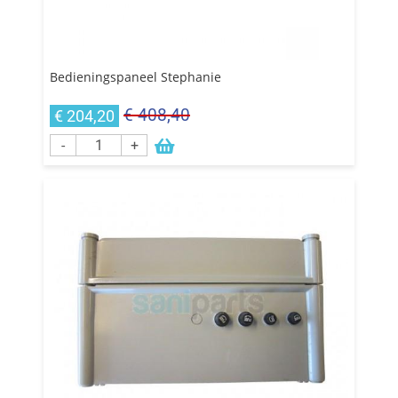
Bedieningspaneel Stephanie
€ 408,40
€ 204,20
-
+