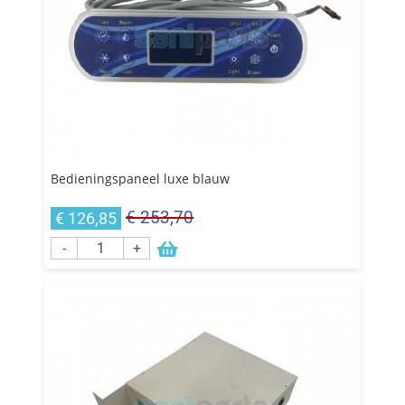
Bedieningspaneel luxe blauw
€ 253,70
€ 126,85
-
+