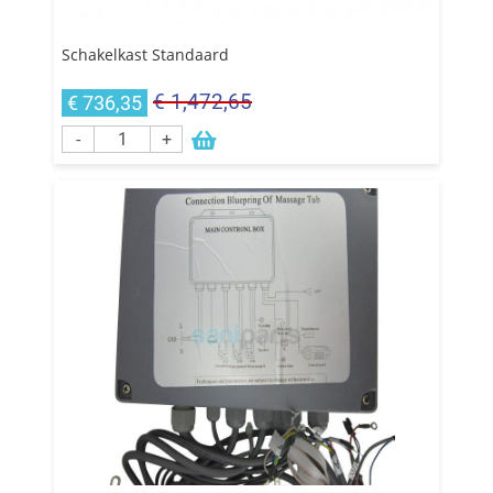
Schakelkast Standaard
€ 1,472,65
€ 736,35
-
+