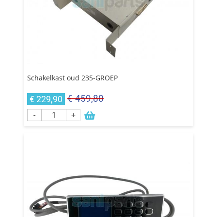
Schakelkast oud 235-GROEP
€ 459,80
€ 229,90
-
+