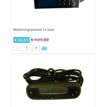
Bedieningspaneel rx luxe
€ 121,30
€ 60,65
-
+