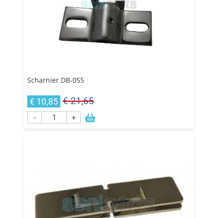
Scharnier DB-055
€ 21,65
€ 10,85
-
+