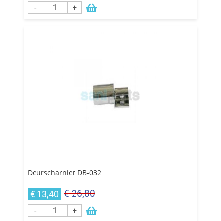
-
+
Deurscharnier DB-032
€ 26,80
€ 13,40
-
+