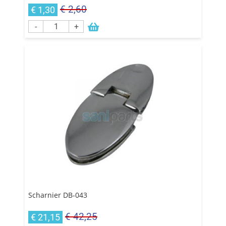
€ 2,60
€ 1,30
-
+
Scharnier DB-043
€ 42,25
€ 21,15