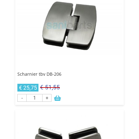
Scharnier tbv DB-206
€ 51,55
€ 25,75
-
+