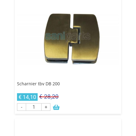
Scharnier tbv DB 200
€ 28,20
€ 14,10
-
+