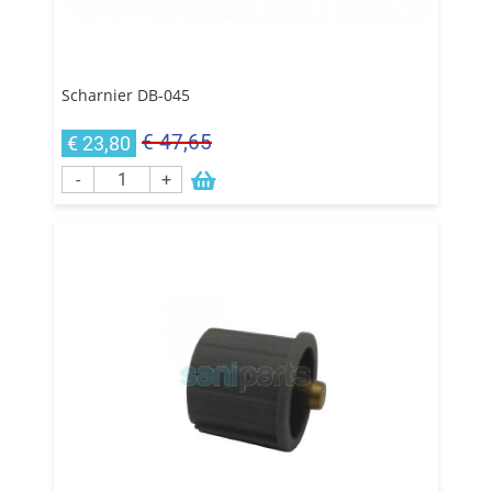
Scharnier DB-045
€ 47,65
€ 23,80
-
+