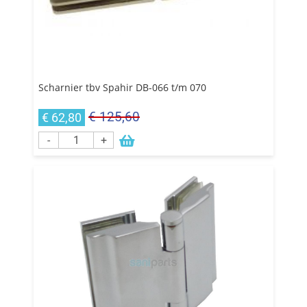
Scharnier tbv Spahir DB-066 t/m 070
€ 125,60
€ 62,80
-
+