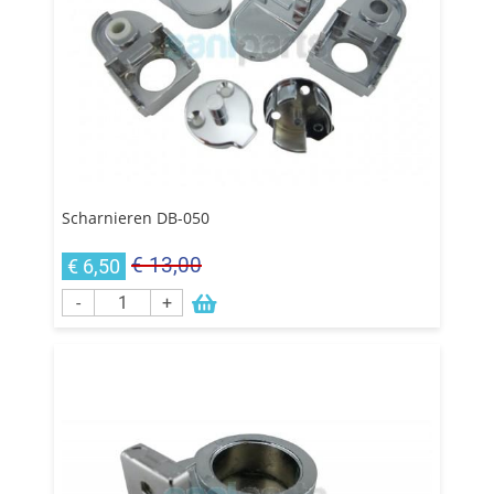
Scharnieren DB-050
€ 13,00
€ 6,50
-
+