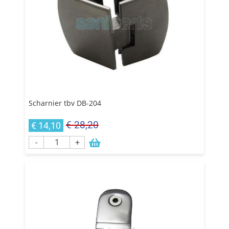
Scharnier tbv DB-204
€ 28,20
€ 14,10
-
+