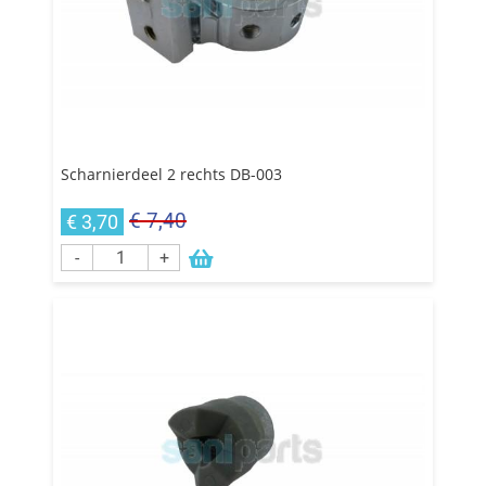
Scharnierdeel 2 rechts DB-003
€ 7,40
€ 3,70
-
+