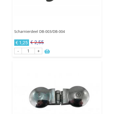
Scharnierdeel DB-003/DB-004
€ 2,55
€ 1,25
-
+