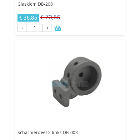
Glasklem DB-208
€ 73,65
€ 36,85
-
+
Scharnierdeel 2 links DB-003