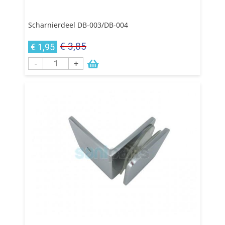
Scharnierdeel DB-003/DB-004
€ 3,85
€ 1,95
-
+