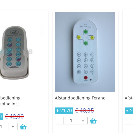
dbediening
Afstandbediening Forano
Afs
bine incl.
€ 43,35
€ 21,70
€ 2
€ 42,00
0
-
+
-
+