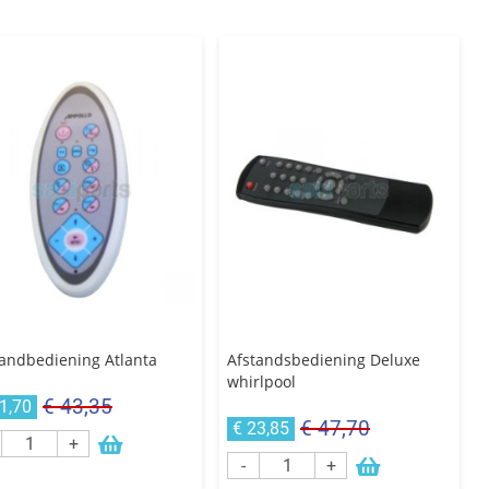
tandbediening Atlanta
Afstandsbediening Deluxe
whirlpool
€ 43,35
1,70
€ 47,70
€ 23,85
+
-
+