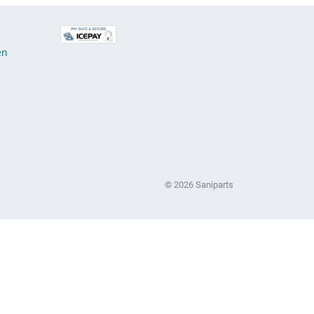
E
en
© 2026 Saniparts