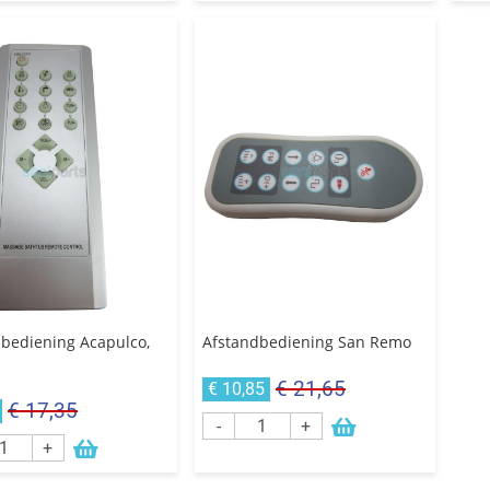
bediening Acapulco,
Afstandbediening San Remo
€ 21,65
€ 10,85
€ 17,35
-
+
+