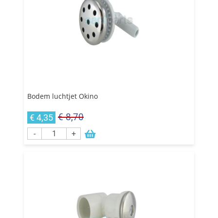
Bodem luchtjet Okino
€ 8,70
€ 4,35
-
+