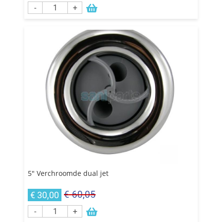
-
+
5" Verchroomde dual jet
€ 60,05
€ 30,00
-
+