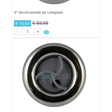
3" Verchroomde jet compleet
€ 33,35
€ 16,65
-
+