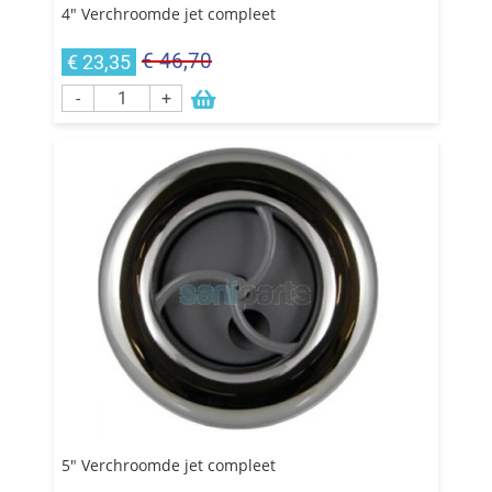
4" Verchroomde jet compleet
€ 46,70
€ 23,35
-
+
5" Verchroomde jet compleet