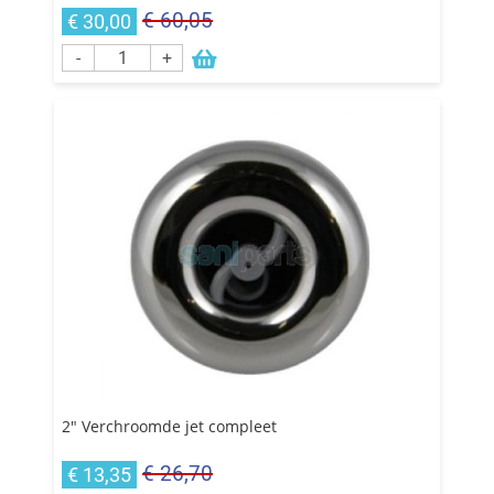
€ 60,05
€ 30,00
-
+
2" Verchroomde jet compleet
€ 26,70
€ 13,35