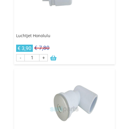
Luchtjet Honolulu
€ 7,80
€ 3,90
-
+