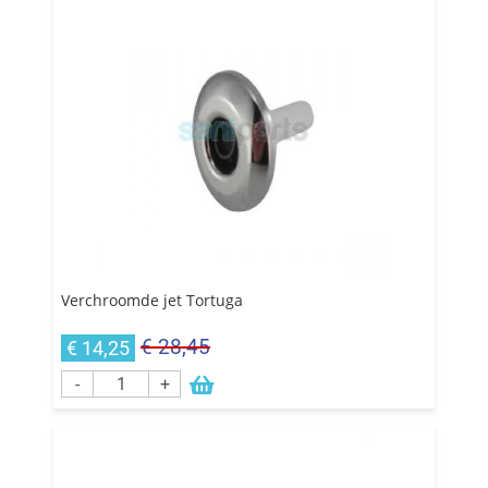
Verchroomde jet Tortuga
€ 28,45
€ 14,25
-
+