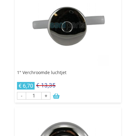
1" Verchroomde luchtjet
€ 13,35
€ 6,70
-
+