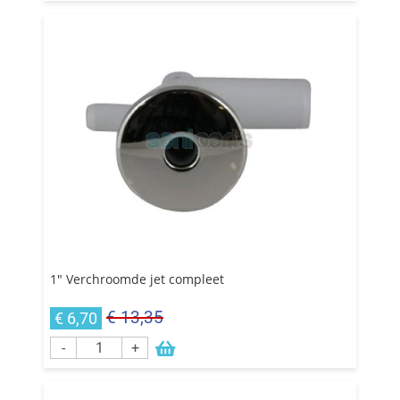
1" Verchroomde jet compleet
€ 13,35
€ 6,70
-
+