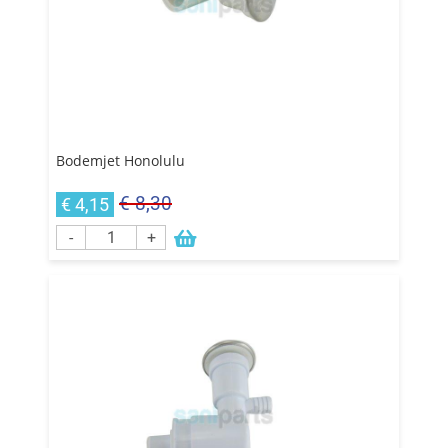
Bodemjet Honolulu
€ 8,30
€ 4,15
-
+