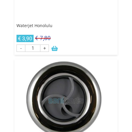
Waterjet Honolulu
€ 7,80
€ 3,90
-
+