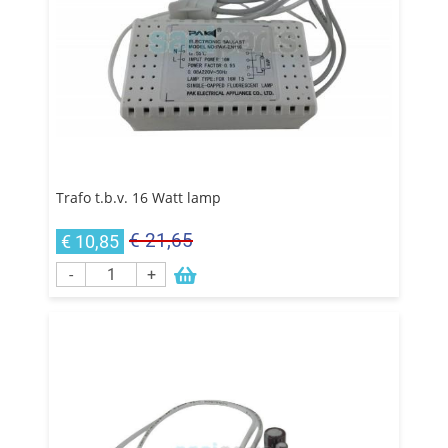
Trafo t.b.v. 16 Watt lamp
€ 21,65
€ 10,85
-
+