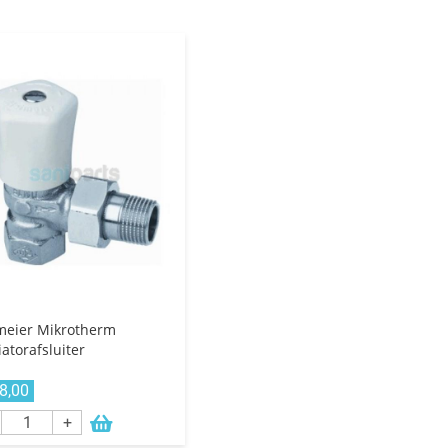
meier Mikrotherm
atorafsluiter
8,00
+