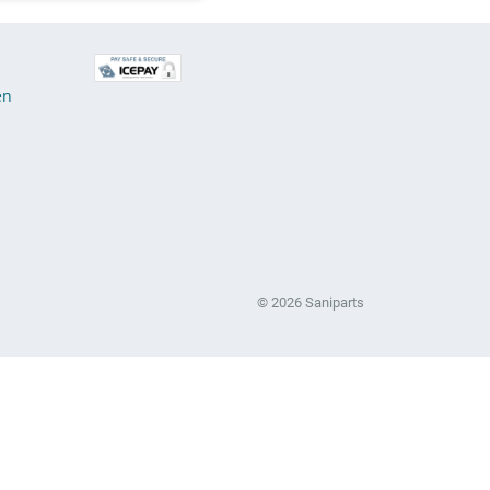
E
en
© 2026 Saniparts