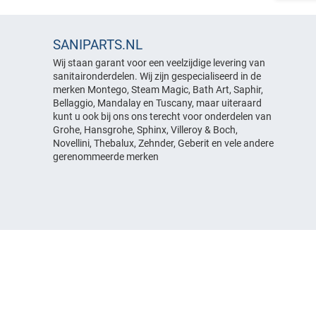
Strippen geschikt voor 10mm
Luchttoevoerregeling
Overige onderdelen
glas
Spiegels
Pompen
Overige strippen
Stoelen
SANIPARTS.NL
Slangen & koppelingen
Stoomgeneratoren
Wij staan garant voor een veelzijdige levering van
Verlichting
sanitaironderdelen. Wij zijn gespecialiseerd in de
Verlichting
Overige onderdelen
merken Montego, Steam Magic, Bath Art, Saphir,
Voetmassage
Bellaggio, Mandalay en Tuscany, maar uiteraard
kunt u ook bij ons ons terecht voor onderdelen van
Overige onderdelen
Grohe, Hansgrohe, Sphinx, Villeroy & Boch,
Novellini, Thebalux, Zehnder, Geberit en vele andere
gerenommeerde merken