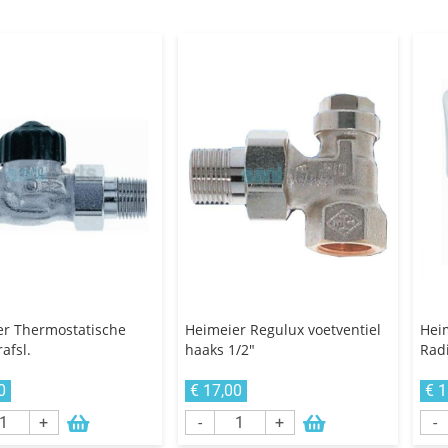
er Thermostatische
Heimeier Regulux voetventiel
Hei
afsl.
haaks 1/2"
Radi
0
€ 17,00
€ 1
+
-
+
-