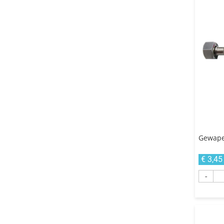
Gewape
€ 3,45
-