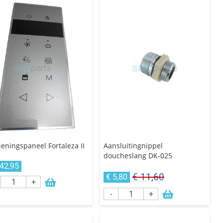
eningspaneel Fortaleza II
Aansluitingnippel
doucheslang DK-025
142,95
€ 11,60
€ 5,80
+
-
+