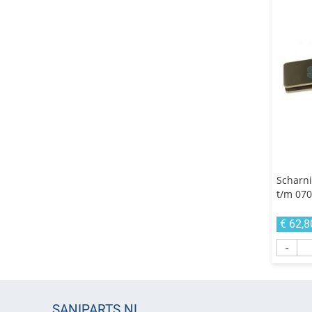
Scharni
t/m 070
€ 62,8
-
SANIPARTS.NL