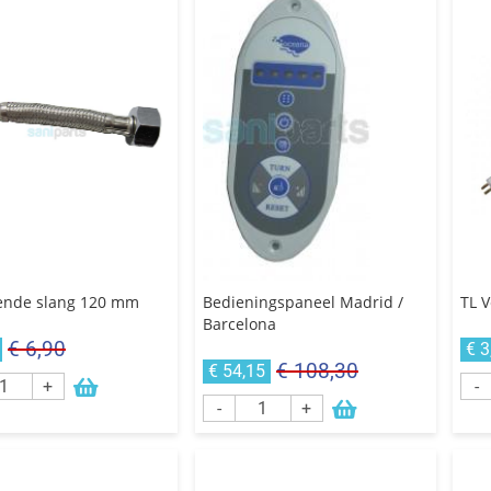
nde slang 120 mm
Bedieningspaneel Madrid /
TL V
Barcelona
€ 6,90
€ 3
€ 108,30
€ 54,15
+
-
-
+