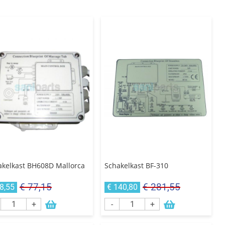
akelkast BH608D Mallorca
Schakelkast BF-310
€ 77,15
€ 281,55
8,55
€ 140,80
+
-
+