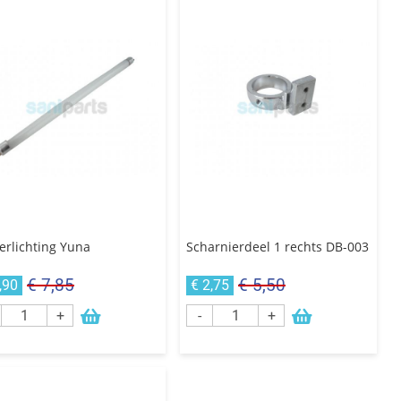
erlichting Yuna
Scharnierdeel 1 rechts DB-003
€ 7,85
€ 5,50
,90
€ 2,75
+
-
+