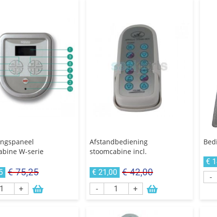
ingspaneel
Afstandbediening
Bedi
abine W-serie
stoomcabine incl.
€ 
€ 75,25
€ 42,00
5
€ 21,00
-
+
-
+