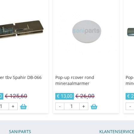
er tbv Spahir DB-066
Pop-up rcover rond
Pop
mineraalmarmer
min
€ 125,60
€ 26,00
0
€ 13,00
€ 2
+
-
+
-
SANIPARTS
KLANTENSERVIC