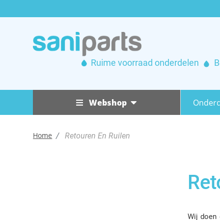
Ruime voorraad onderdelen
B
Webshop
Onderd
Badmeubel
Home
Retouren En Ruilen
Badschermen
Badmeubel
Douchecabines & Douchedeuren
Afvoersystemen
Douchecombinaties
Handgrepen
Ret
Douchecabines & Douchedeuren
Poten
Douchekolom
Douchecombinaties
Afvoersystemen
Scharnieren &
Infrarood & sauna
Ophangsystemen
Handgrepen
Douchekolom
Douchekoppen
Wij doen 