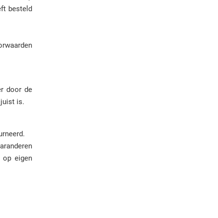
ft besteld
orwaarden
er door de
uist is.
urneerd.
garanderen
s op eigen