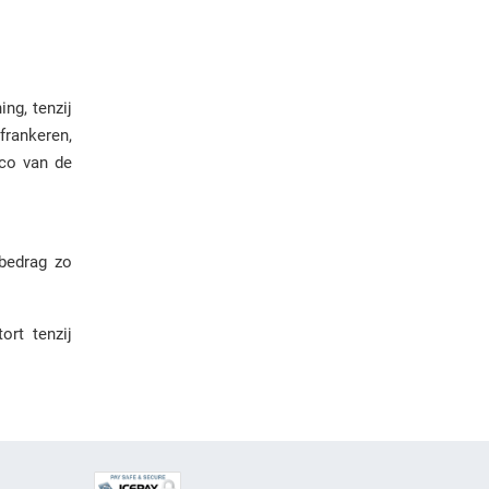
ng, tenzij
frankeren,
ico van de
 bedrag zo
ort tenzij
E