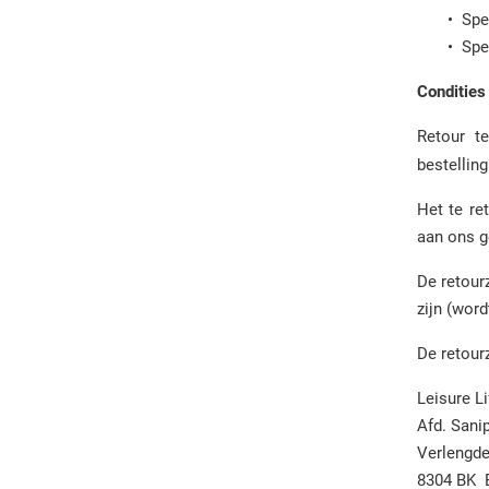
Pompen
Overige strippen
• Specia
Stoelen
Slangen & koppelingen
• Speciaa
Stoomgeneratoren
Verlichting
Verlichting
Condities
Overige onderdelen
Voetmassage
Retour t
Overige onderdelen
bestellin
Het te re
aan ons g
De retour
zijn (word
De retour
Leisure Li
Afd. Sani
Verlengde
8304 BK