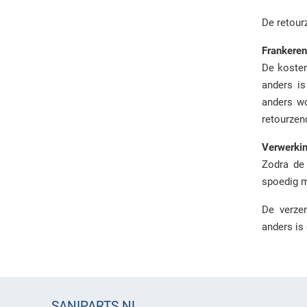
De retour
Frankeren
De kosten
anders is
anders wo
retourzend
Verwerkin
Zodra de 
spoedig m
De verzen
anders is
SANIPARTS.NL