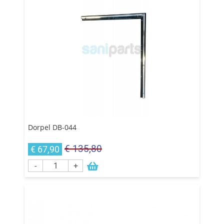
Dorpel DB-044
€ 135,80
€ 67,90
-
+