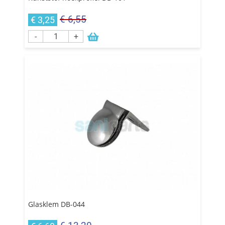
€ 6,55
€ 3,25
-
+
Glasklem DB-044