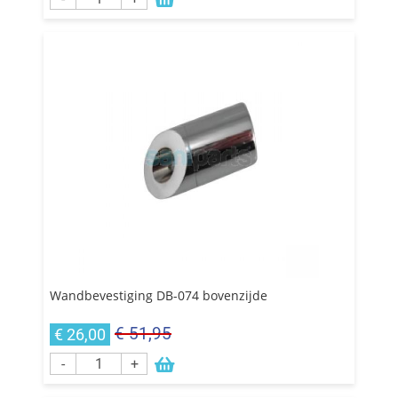
Wandbevestiging DB-074 bovenzijde
€ 51,95
€ 26,00
-
+