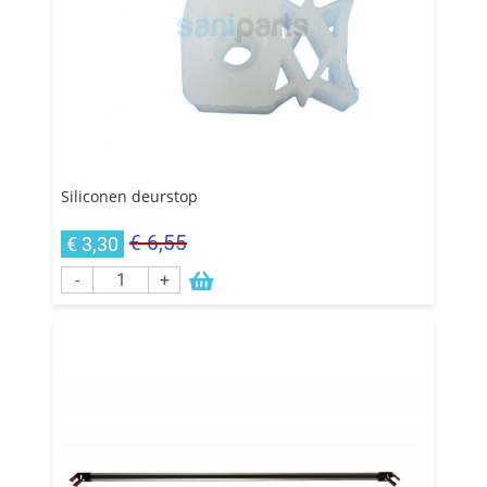
Siliconen deurstop
€ 6,55
€ 3,30
-
+