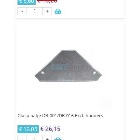
€ 13,20
€ 6,60
-
+
Glasplaatje DB-001/DB-016 Excl. houders
€ 26,15
€ 13,05
-
+