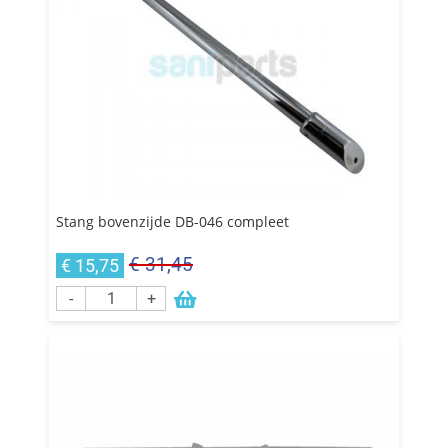
Stang bovenzijde DB-046 compleet
€ 31,45
€ 15,75
-
+