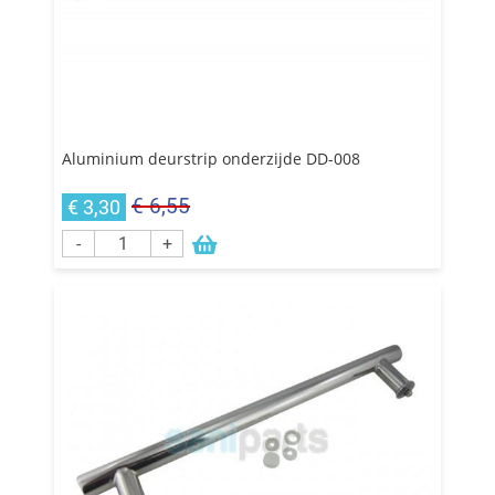
Aluminium deurstrip onderzijde DD-008
€ 6,55
€ 3,30
-
+