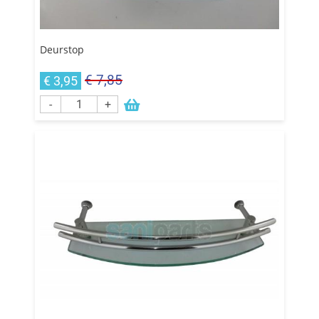
Deurstop
€ 7,85
€ 3,95
-
+