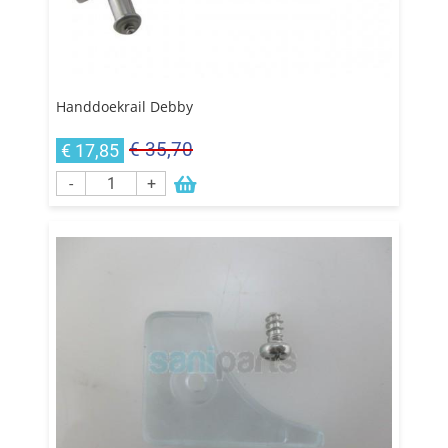
Handdoekrail Debby
€ 35,70
€ 17,85
-
+