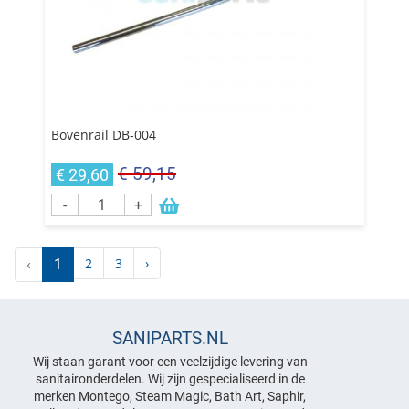
Bovenrail DB-004
€ 59,15
€ 29,60
-
+
2
3
›
‹
1
SANIPARTS.NL
Wij staan garant voor een veelzijdige levering van
sanitaironderdelen. Wij zijn gespecialiseerd in de
merken Montego, Steam Magic, Bath Art, Saphir,