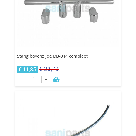
Stang bovenzijde DB-044 compleet
€ 23,70
€ 11,85
-
+