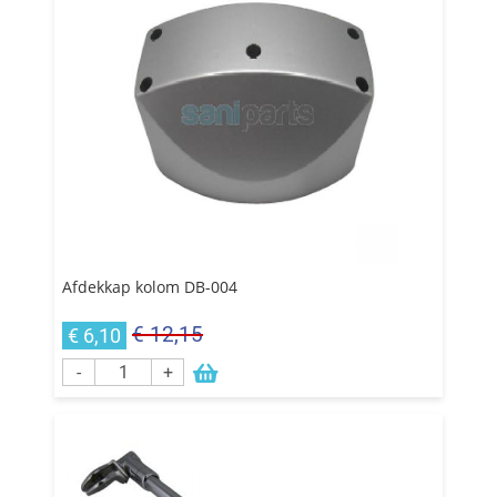
Afdekkap kolom DB-004
€ 12,15
€ 6,10
-
+