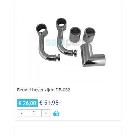
Beugel bovenzijde DB-062
€ 51,95
€ 26,00
-
+