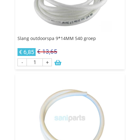
Slang outdoorspa 9*14MM 540 groep
€ 13,65
€ 6,85
-
+