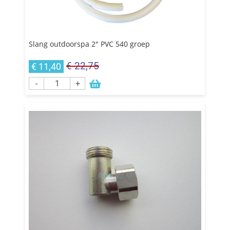
Slang outdoorspa 2" PVC 540 groep
€ 22,75
€ 11,40
-
+