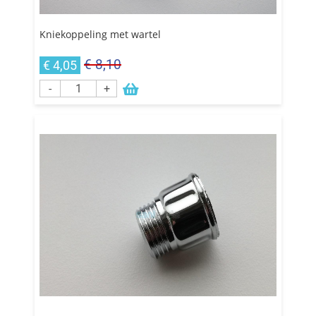
Kniekoppeling met wartel
€ 8,10
€ 4,05
-
+