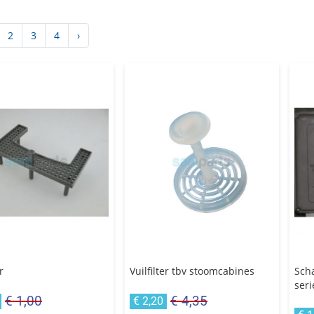
2
3
4
›
r
Vuilfilter tbv stoomcabines
Sch
seri
€ 1,00
€ 4,35
€ 2,20