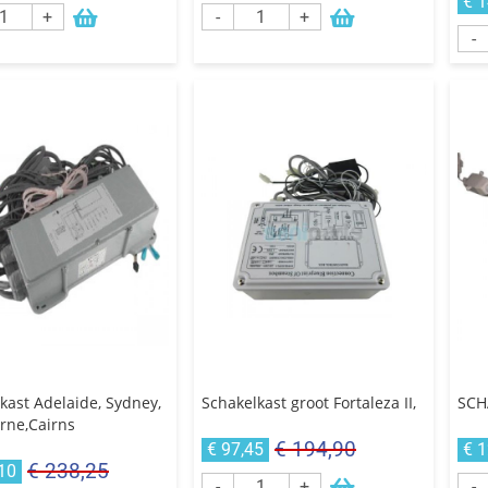
€ 
+
-
+
-
kast Adelaide, Sydney,
Schakelkast groot Fortaleza II,
SCH
rne,Cairns
€ 194,90
€ 97,45
€ 
€ 238,25
10
-
+
-