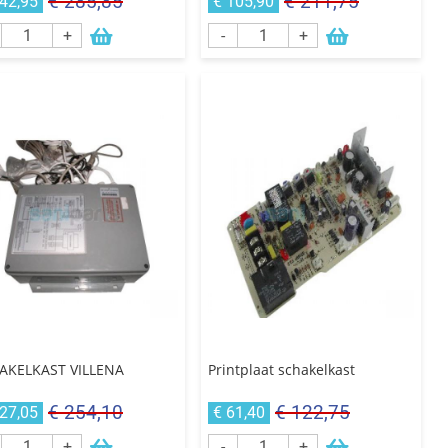
€ 285,85
€ 211,75
142,95
€ 105,90
+
-
+
AKELKAST VILLENA
Printplaat schakelkast
€ 254,10
€ 122,75
127,05
€ 61,40
+
-
+