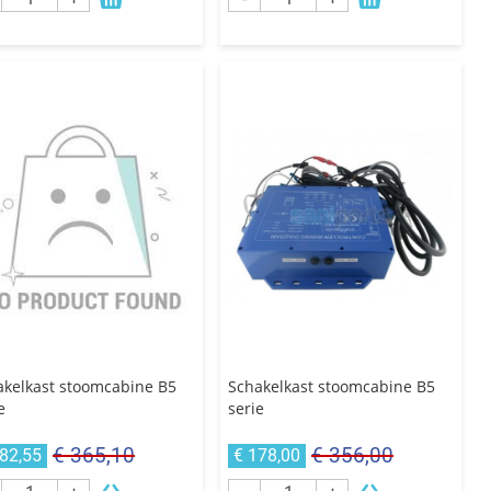
akelkast stoomcabine B5
Schakelkast stoomcabine B5
e
serie
€ 365,10
€ 356,00
182,55
€ 178,00