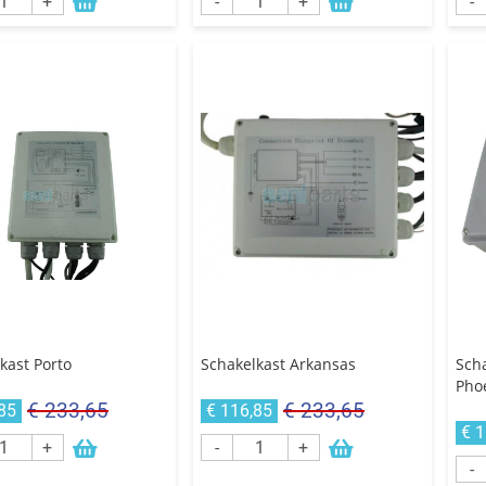
+
-
+
-
kast Porto
Schakelkast Arkansas
Scha
Pho
€ 233,65
€ 233,65
85
€ 116,85
€ 
+
-
+
-