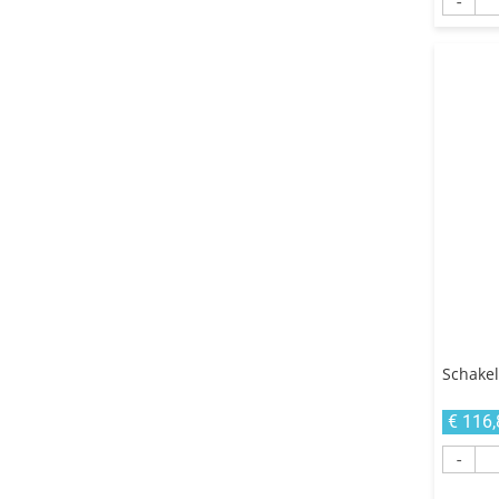
-
Schakel
€ 116,
-