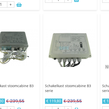
+
kast stoomcabine B3
Schakelkast stoomcabine B3
Sch
serie
seri
€ 239,55
€ 239,55
80
€ 119,80
€ 