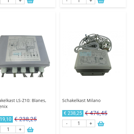
+
-
+
kelkast LS-Z10: Blanes,
Schakelkast Milano
enix
€ 476,45
€ 238,25
€ 238,25
119,10
-
+
+