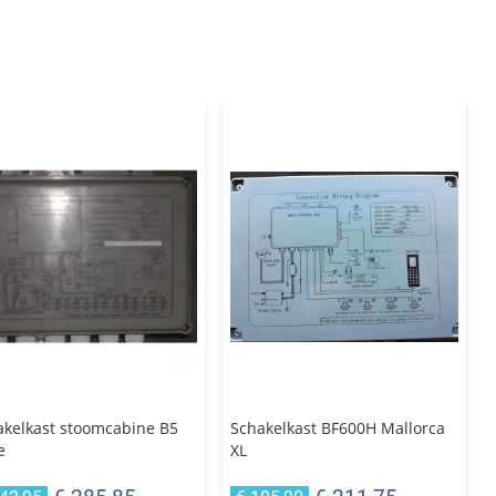
akelkast stoomcabine B5
Schakelkast BF600H Mallorca
e
XL