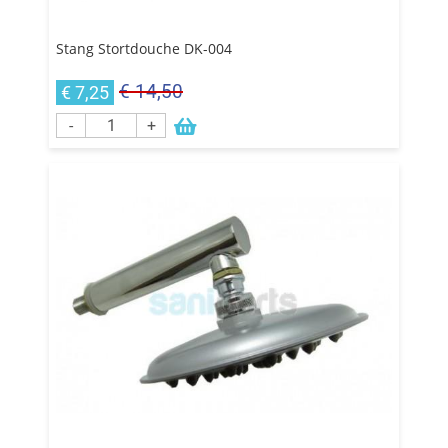
Stang Stortdouche DK-004
€ 14,50
€ 7,25
-
+