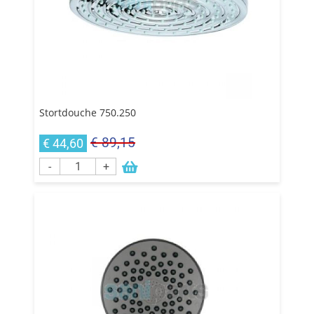
Stortdouche 750.250
€ 89,15
€ 44,60
-
+