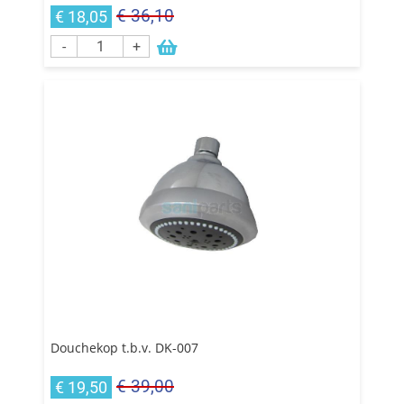
€ 36,10
€ 18,05
-
+
Douchekop t.b.v. DK-007
€ 39,00
€ 19,50