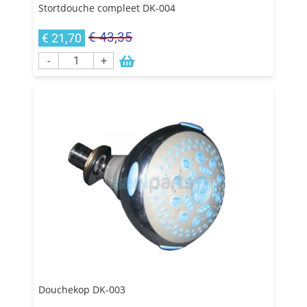
Stortdouche compleet DK-004
€ 43,35
€ 21,70
-
+
Douchekop DK-003