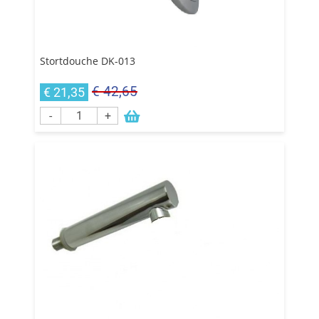
Stortdouche DK-013
€ 42,65
€ 21,35
-
+