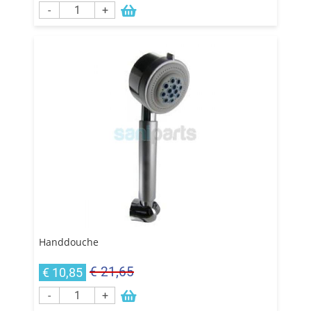
-
+
Handdouche
€ 21,65
€ 10,85
-
+