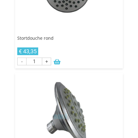
Stortdouche rond
€ 43,35
-
+