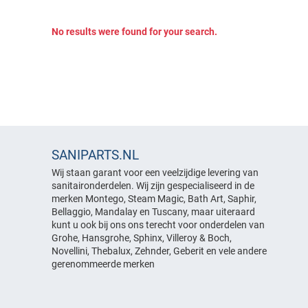
Verlichting
Scharnieren
Glijstang & Handdouchehouder
Outdoorspa
Douchekoppen
Infrarood & sauna
Overige onderdelen
Spiegels
No results were found for your search.
Slangen & koppelingen
Jets
Radiator
Infraroodstralers
Outdoorspa
Overige onderdelen
Slangen & Koppelingen
Bedieningspanelen
Stoomcabine
Covers & afdekhoesen
Spiegels
Verlichting
Filters
Whirpool
Stoomcabine
Overige onderdelen
Overige onderdelen
Heater
Deurgeleiders
Afstandsbedieningen &
Whirpool
Hoofdsteun
besturingssystemen
Kranen
Aanzuigrooster
Jets
Afvoersystemen
SANIPARTS.NL
Afstandsbediening &
Pompen
Montage & onderhoud
Douchekoppen
Wij staan garant voor een veelzijdige levering van
Kranen
besturingsstemen
sanitaironderdelen. Wij zijn gespecialiseerd in de
Schakelkasten &
Stoomuitlaat
Strippen
Afvoersystemen
bedieningspanelen
merken Montego, Steam Magic, Bath Art, Saphir,
Afdekmaterialen
Montage & onderhoud
Glijstang & handdouchehouder
Bellaggio, Mandalay en Tuscany, maar uiteraard
Douchekoppen
Slangen & koppelingen
Binnenwerken / Cartouche
kunt u ook bij ons ons terecht voor onderdelen van
Onderhoudsproducten
Strippen
Handdoekrails
Elektromagnetiche kleppen
Overige onderdelen
Grohe, Hansgrohe, Sphinx, Villeroy & Boch,
Kraanknoppen
Montage benodigdheden
Handgrepen
Strippen geschikt voor 6mm
Novellini, Thebalux, Zehnder, Geberit en vele andere
Handdoekrails
Kranen
glas
Reparatie producten
gerenommeerde merken
Jets
Hoofdsteunen
Perlator / Mousseur
Strippen geschikt voor 8mm
Scharnieren
glas
Jets
Vulkranen
Slangen & koppelingen