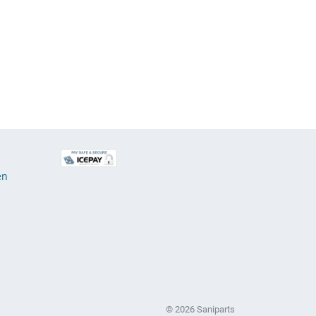
E
en
© 2026 Saniparts