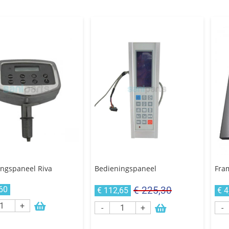
ngspaneel Riva
Bedieningspaneel
Fra
60
€ 225,30
€ 112,65
€ 4
+
-
+
-