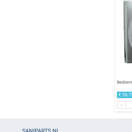
Bedien
€ 56,7
-
SANIPARTS.NL