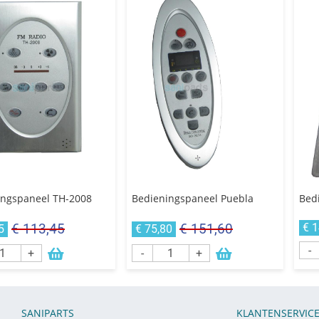
ingspaneel TH-2008
Bedieningspaneel Puebla
Bedi
€ 113,45
€ 151,60
€ 
5
€ 75,80
-
+
-
+
SANIPARTS
KLANTENSERVIC