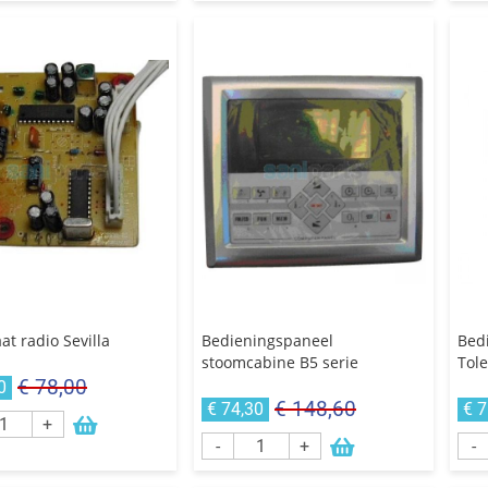
at radio Sevilla
Bedieningspaneel
Bed
stoomcabine B5 serie
Tol
€ 78,00
0
€ 148,60
€ 74,30
€ 7
+
-
+
-