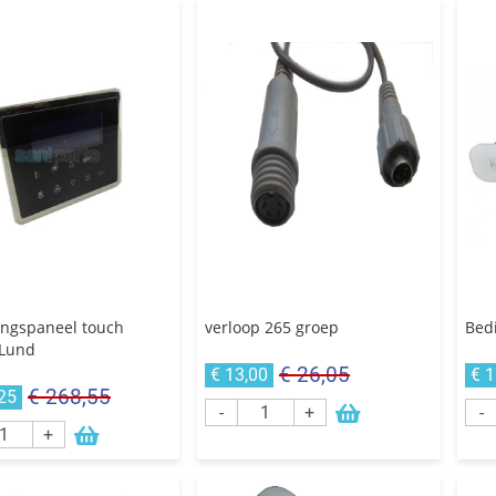
ingspaneel touch
verloop 265 groep
Bed
 Lund
€ 26,05
€ 13,00
€ 
€ 268,55
25
-
+
-
+