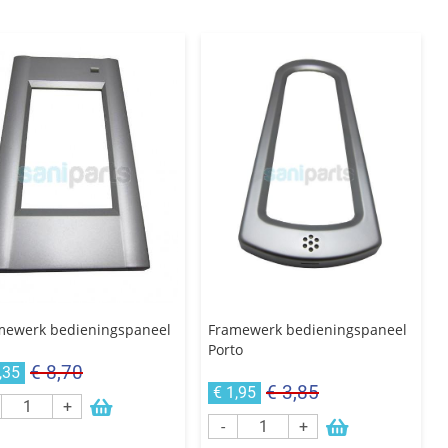
mewerk bedieningspaneel
Framewerk bedieningspaneel
Porto
€ 8,70
,35
€ 3,85
€ 1,95
+
-
+