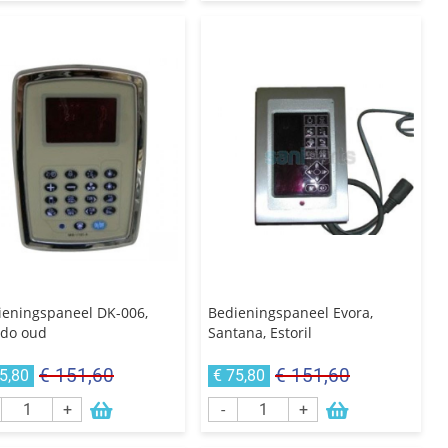
ieningspaneel DK-006,
Bedieningspaneel Evora,
edo oud
Santana, Estoril
€ 151,60
€ 151,60
5,80
€ 75,80
+
-
+