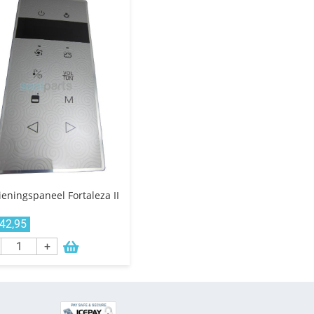
eningspaneel Fortaleza II
142,95
+
E