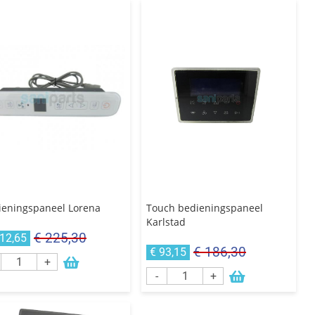
ieningspaneel Lorena
Touch bedieningspaneel
Karlstad
€ 225,30
112,65
€ 186,30
€ 93,15
+
-
+