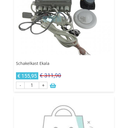
Schakelkast Ekala
€ 311,90
€ 155,95
-
+