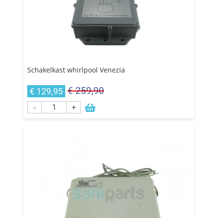
Schakelkast whirlpool Venezia
€ 259,90
€ 129,95
-
+