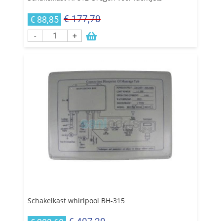
€ 177,70
€ 88,85
-
+
Schakelkast whirlpool BH-315