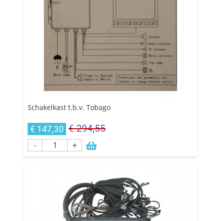
Schakelkast t.b.v. Tobago
€ 294,55
€ 147,30
-
+