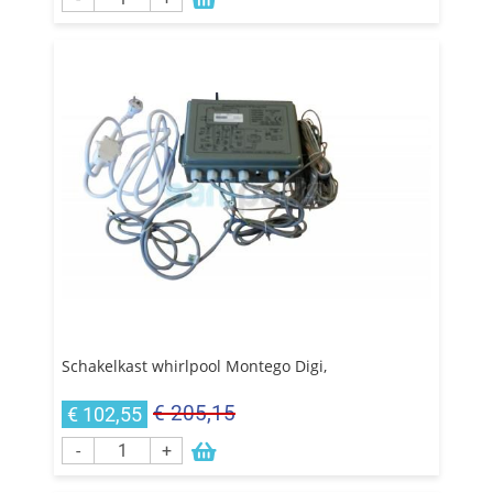
Schakelkast whirlpool Montego Digi,
€ 205,15
€ 102,55
-
+