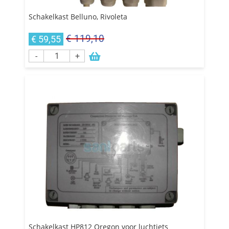
Schakelkast Belluno, Rivoleta
€ 119,10
€ 59,55
-
+
Schakelkast HP812 Oregon voor luchtjets