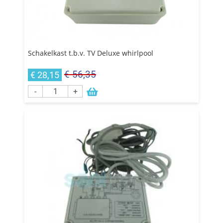
Schakelkast t.b.v. TV Deluxe whirlpool
€ 56,35
€ 28,15
-
+