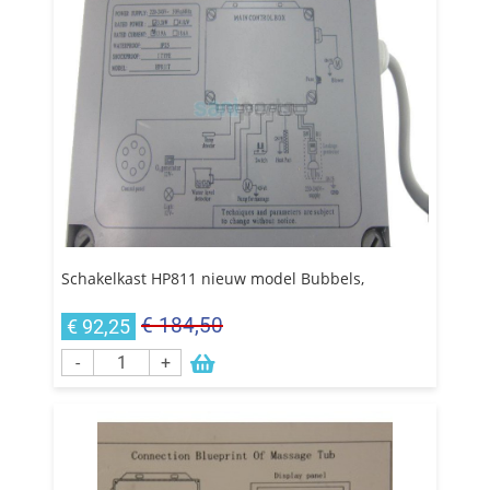
Schakelkast HP811 nieuw model Bubbels,
€ 184,50
€ 92,25
-
+