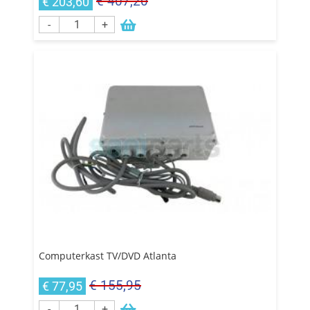
€ 407,20
€ 203,60
-
+
Computerkast TV/DVD Atlanta
€ 155,95
€ 77,95
-
+