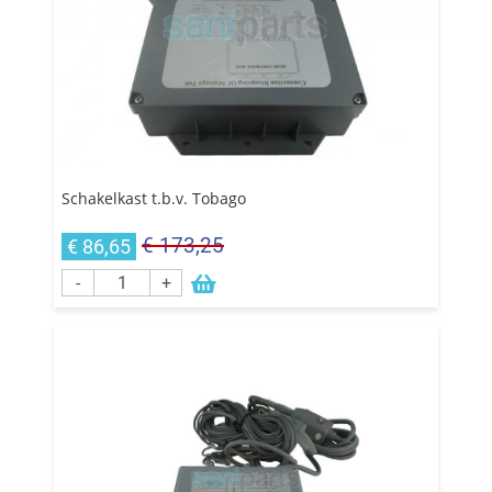
Schakelkast t.b.v. Tobago
€ 173,25
€ 86,65
-
+