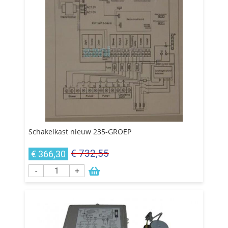
Schakelkast nieuw 235-GROEP
€ 732,55
€ 366,30
-
+