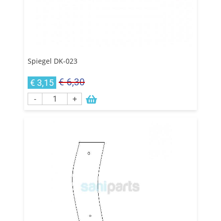
Spiegel DK-023
€ 6,30
€ 3,15
-
+