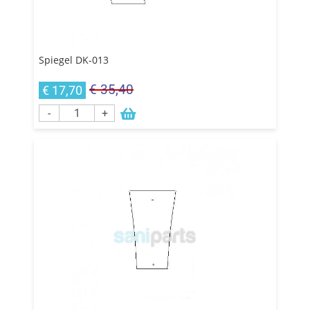
Spiegel DK-013
€ 35,40
€ 17,70
-
+