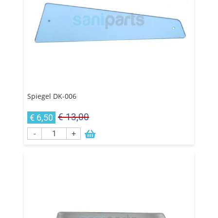
Spiegel DK-006
€ 13,00
€ 6,50
-
+