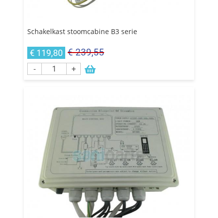
Schakelkast stoomcabine B3 serie
€ 239,55
€ 119,80
-
+