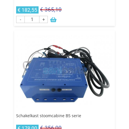
€ 365,10
€ 182,55
-
+
Schakelkast stoomcabine B5 serie
€ 356,00
€ 178,00