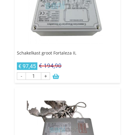
Schakelkast groot Fortaleza II,
€ 194,90
€ 97,45
-
+