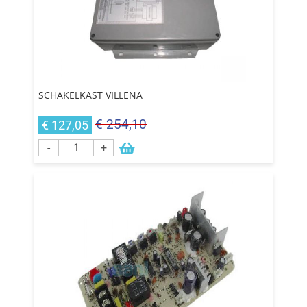
SCHAKELKAST VILLENA
€ 254,10
€ 127,05
-
+