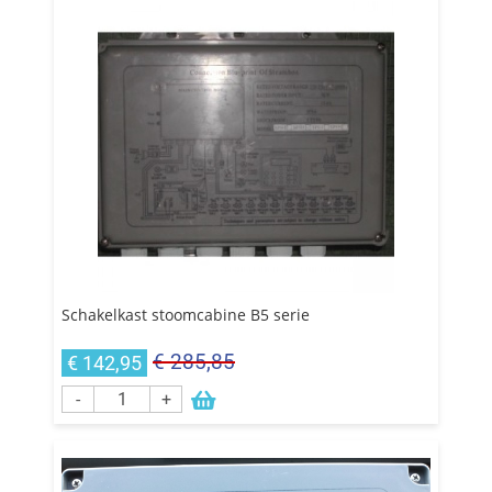
Schakelkast stoomcabine B5 serie
€ 285,85
€ 142,95
-
+