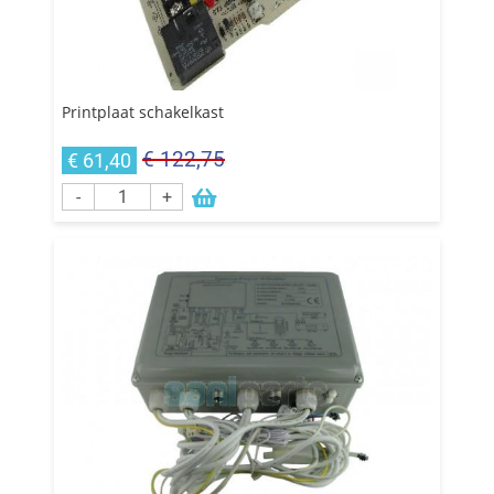
Printplaat schakelkast
€ 122,75
€ 61,40
-
+