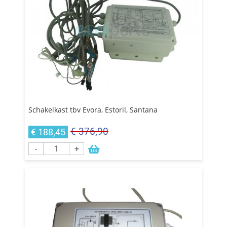
Schakelkast tbv Evora, Estoril, Santana
€ 376,90
€ 188,45
-
+