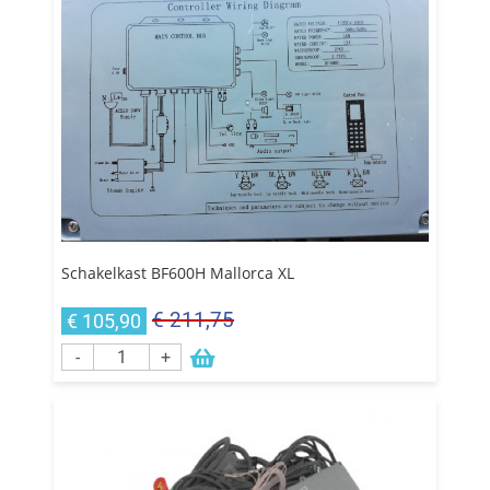
Schakelkast BF600H Mallorca XL
€ 211,75
€ 105,90
-
+