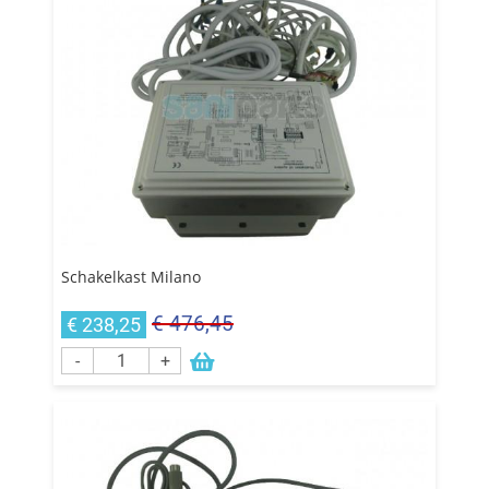
Schakelkast Milano
€ 476,45
€ 238,25
-
+