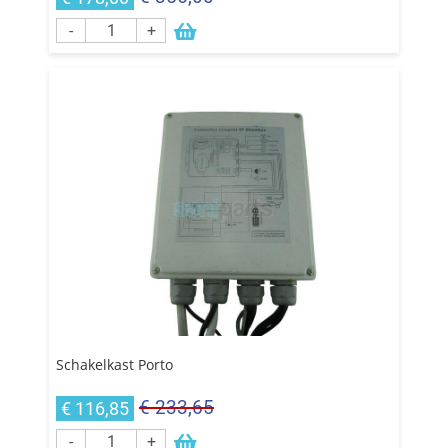
-
+
Schakelkast Porto
€ 233,65
€ 116,85
-
+