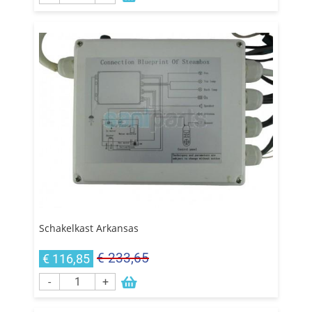
Schakelkast Arkansas
€ 233,65
€ 116,85
-
+