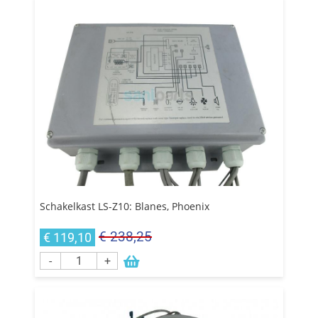
Schakelkast LS-Z10: Blanes, Phoenix
€ 238,25
€ 119,10
-
+