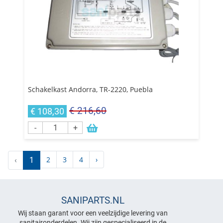
Schakelkast Andorra, TR-2220, Puebla
€ 216,60
€ 108,30
-
+
2
3
4
›
‹
1
SANIPARTS.NL
Wij staan garant voor een veelzijdige levering van
sanitaironderdelen. Wij zijn gespecialiseerd in de