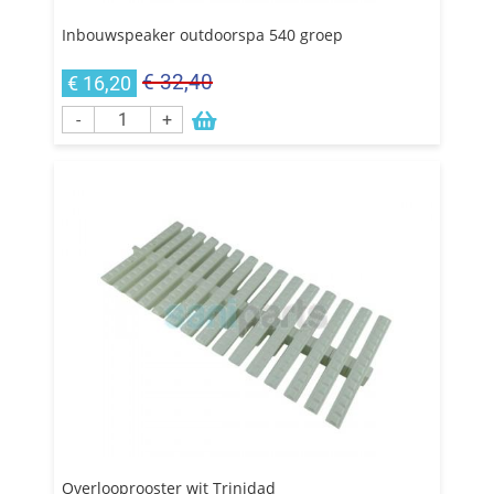
Inbouwspeaker outdoorspa 540 groep
€ 32,40
€ 16,20
-
+
Overlooprooster wit Trinidad