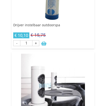
Drijver instelbaar outdoorspa
€ 15,75
€ 10,10
-
+