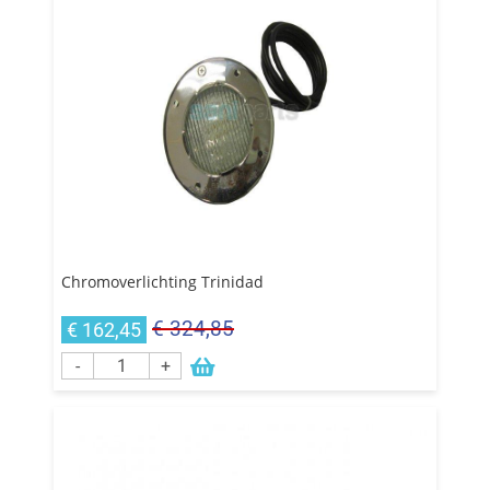
Chromoverlichting Trinidad
€ 324,85
€ 162,45
-
+