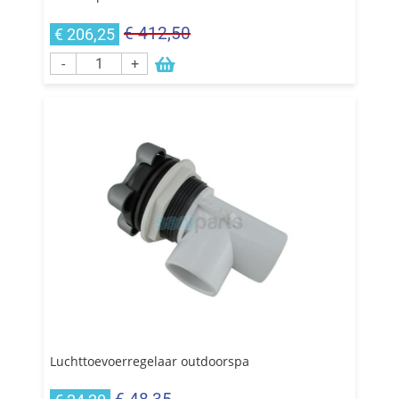
€ 412,50
€ 206,25
-
+
Luchttoevoerregelaar outdoorspa