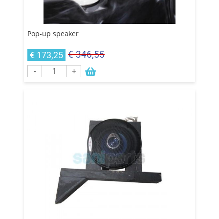
Pop-up speaker
€ 346,55
€ 173,25
-
+