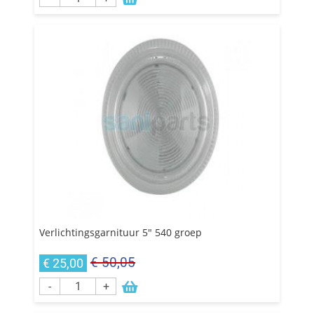
Verlichtingsgarnituur 5" 540 groep
€ 50,05
€ 25,00
-
+