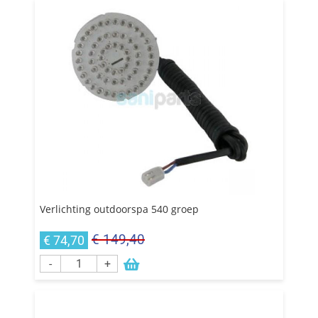
Verlichting outdoorspa 540 groep
€ 149,40
€ 74,70
-
+