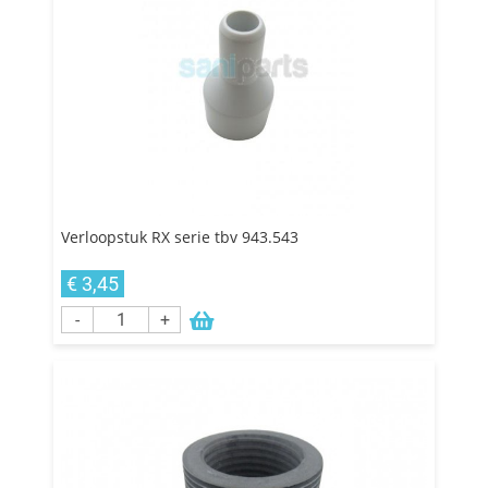
Verloopstuk RX serie tbv 943.543
€ 3,45
-
+