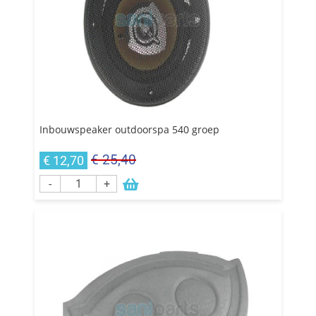
Inbouwspeaker outdoorspa 540 groep
€ 25,40
€ 12,70
-
+