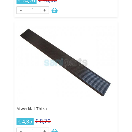
€ 48,35
€ 24,20
-
+
Afwerklat Thika
€ 8,70
€ 4,35
-
+