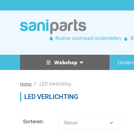
Ruime voorraad onderdelen
B
Webshop
Onderd
Badmeubel
Home
LED Verlichting
Badschermen
Badmeubel
LED VERLICHTING
Douchecabines & Douchedeuren
Afvoersystemen
Handgrepen
Douchecombinaties
Douchecabines & Douchedeuren
Poten
Douchekolom
Sorteren:
Afvoersystemen
Douchecombinaties
Nieuw
Scharnieren &
Ophangsystemen
Handgrepen
Infrarood & sauna
Douchekoppen
Douchekolom