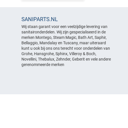
Strippen geschikt voor 10mm
Luchttoevoerregeling
Overige onderdelen
glas
Spiegels
Pompen
Overige strippen
Stoelen
Slangen & koppelingen
SANIPARTS.NL
Stoomgeneratoren
Verlichting
Wij staan garant voor een veelzijdige levering van
Verlichting
sanitaironderdelen. Wij zijn gespecialiseerd in de
Overige onderdelen
merken Montego, Steam Magic, Bath Art, Saphir,
Voetmassage
Bellaggio, Mandalay en Tuscany, maar uiteraard
Overige onderdelen
kunt u ook bij ons ons terecht voor onderdelen van
Grohe, Hansgrohe, Sphinx, Villeroy & Boch,
Novellini, Thebalux, Zehnder, Geberit en vele andere
gerenommeerde merken