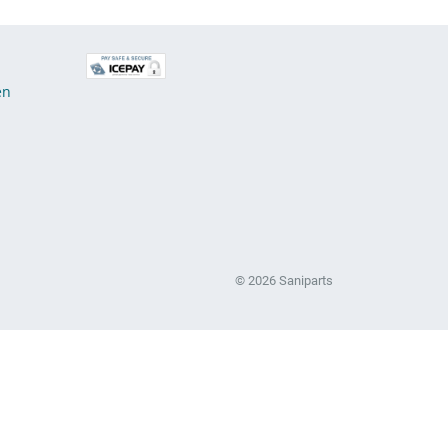
E
en
© 2026 Saniparts