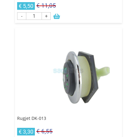
€ 11,05
€ 5,50
-
+
Rugjet DK-013
€ 6,55
€ 3,30