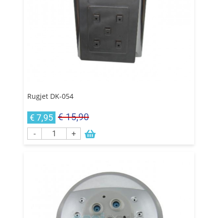
Rugjet DK-054
€ 15,90
€ 7,95
-
+