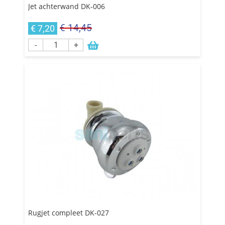
Jet achterwand DK-006
€ 14,45
€ 7,20
-
+
Rugjet compleet DK-027