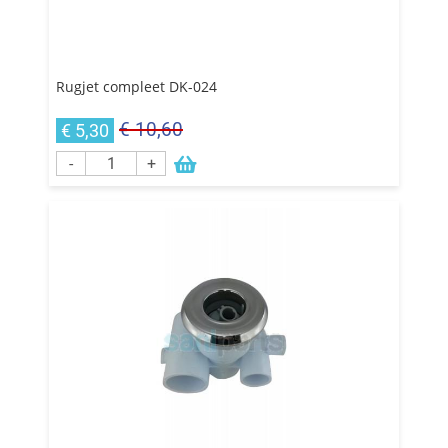
Rugjet compleet DK-024
€ 10,60
€ 5,30
-
+