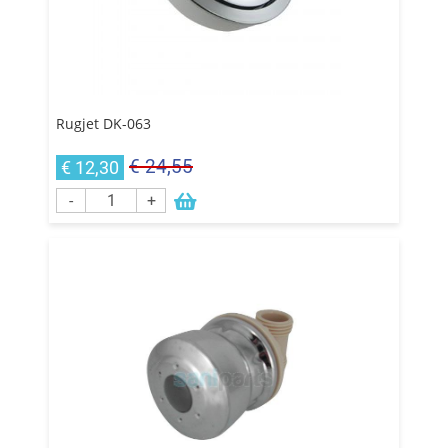
Rugjet DK-063
€ 24,55
€ 12,30
-
+