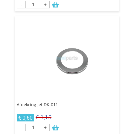
-
+
Afdekring jet DK-011
€ 1,15
€ 0,60
-
+