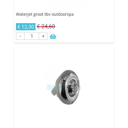
Waterjet groot tbv outdoorspa
€ 24,60
€ 12,30
-
+