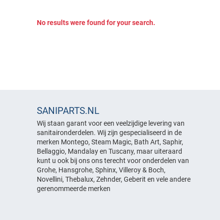
Verlichting
Scharnieren
Glijstang & Handdouchehouder
Outdoorspa
Douchekoppen
Infrarood & sauna
Overige onderdelen
Spiegels
No results were found for your search.
Slangen & koppelingen
Jets
Radiator
Infraroodstralers
Outdoorspa
Overige onderdelen
Slangen & Koppelingen
Bedieningspanelen
Stoomcabine
Covers & afdekhoesen
Spiegels
Verlichting
Filters
Whirpool
Stoomcabine
Overige onderdelen
Overige onderdelen
Heater
Deurgeleiders
Afstandsbedieningen &
Whirpool
Hoofdsteun
besturingssystemen
Kranen
Aanzuigrooster
Jets
Afvoersystemen
SANIPARTS.NL
Afstandsbediening &
Pompen
Montage & onderhoud
Douchekoppen
Wij staan garant voor een veelzijdige levering van
Kranen
besturingsstemen
sanitaironderdelen. Wij zijn gespecialiseerd in de
Schakelkasten &
Stoomuitlaat
Strippen
Afvoersystemen
bedieningspanelen
merken Montego, Steam Magic, Bath Art, Saphir,
Afdekmaterialen
Montage & onderhoud
Glijstang & handdouchehouder
Bellaggio, Mandalay en Tuscany, maar uiteraard
Douchekoppen
Slangen & koppelingen
Binnenwerken / Cartouche
kunt u ook bij ons ons terecht voor onderdelen van
Onderhoudsproducten
Strippen
Handdoekrails
Elektromagnetiche kleppen
Overige onderdelen
Grohe, Hansgrohe, Sphinx, Villeroy & Boch,
Kraanknoppen
Montage benodigdheden
Handgrepen
Strippen geschikt voor 6mm
Novellini, Thebalux, Zehnder, Geberit en vele andere
Handdoekrails
Kranen
glas
Reparatie producten
gerenommeerde merken
Jets
Hoofdsteunen
Perlator / Mousseur
Strippen geschikt voor 8mm
Scharnieren
glas
Jets
Vulkranen
Slangen & koppelingen