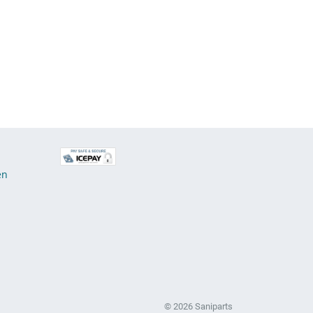
E
en
© 2026 Saniparts